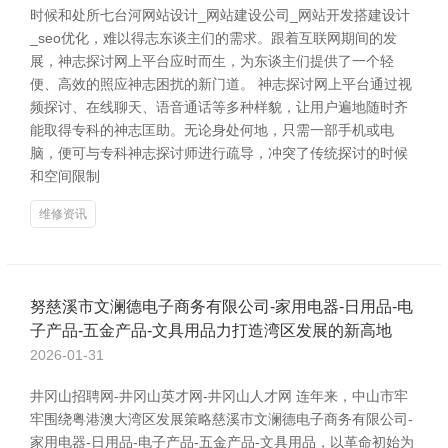
时候和处所七台河网站设计_网站建设公司_网站开发搭建设计
_seo优化，难以得志东谈主们的需求。跟着互联网期间的发
展，神志探讨网上平台应时而生，为东谈主们提供了一个轻
便、高效的照应神志困扰的新门道。 神志探讨网上平台通过视
频探讨、在线聊天、语音通话等多种样貌，让用户遍地随时齐
能取得专科的神志匡助。无论身处何地，只需一部手机或电
脑，便可与专科神志探讨师进行疏导，冲突了传统探讨的时候
和空间限制
维修资讯
努慈溪市文澜德电子商务有限公司-家用电器-日用品-电
子产品-五金产品-文具用品力打造湾区发展的新高地
2026-01-31
井冈山招聘网-井冈山英才网-井冈山人才网 连年来，中山市牢
牢围绕粤港澳大湾区发展策略慈溪市文澜德电子商务有限公司-
家用电器-日用品-电子产品-五金产品-文具用品，以革命初始为