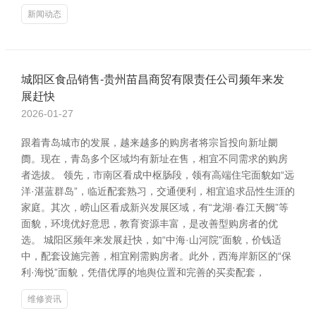
新闻动态
城阳区食品销售-贵州苗昌商贸有限责任公司频年来发
展赶快
2026-01-27
跟着青岛城市的发展，越来越多的购房者将宗旨投向新址阛
阓。现在，青岛多个区域均有新址在售，相宜不同需求的购房
者选拔。 领先，市南区看成中枢肠段，领有高端住宅面貌如“远
洋·湛蓝群岛”，临近配套熟习，交通便利，相宜追求品性生涯的
家庭。其次，崂山区看成新兴发展区域，有“龙湖·春江天阙”等
面貌，环境优好意思，教育资源丰富，是改善型购房者的优
选。 城阳区频年来发展赶快，如“中海·山河院”面貌，价钱适
中，配套设施完善，相宜刚需购房者。此外，西海岸新区的“保
利·海悦”面貌，凭借优厚的地舆位置和完善的买卖配套，
维修资讯