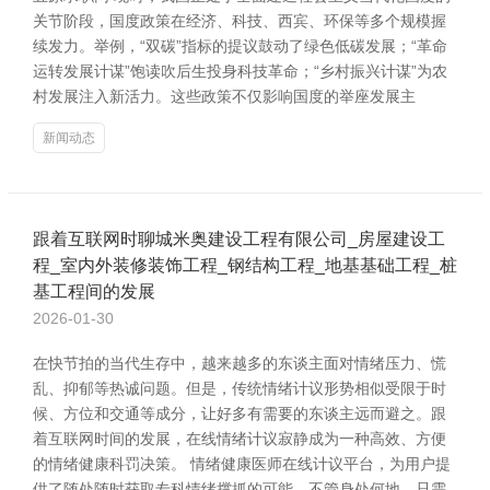
关节阶段，国度政策在经济、科技、西宾、环保等多个规模握
续发力。举例，“双碳”指标的提议鼓动了绿色低碳发展；“革命
运转发展计谋”饱读吹后生投身科技革命；“乡村振兴计谋”为农
村发展注入新活力。这些政策不仅影响国度的举座发展主
新闻动态
跟着互联网时聊城米奥建设工程有限公司_房屋建设工
程_室内外装修装饰工程_钢结构工程_地基基础工程_桩
基工程间的发展
2026-01-30
在快节拍的当代生存中，越来越多的东谈主面对情绪压力、慌
乱、抑郁等热诚问题。但是，传统情绪计议形势相似受限于时
候、方位和交通等成分，让好多有需要的东谈主远而避之。跟
着互联网时间的发展，在线情绪计议寂静成为一种高效、方便
的情绪健康科罚决策。 情绪健康医师在线计议平台，为用户提
供了随处随时获取专科情绪撑抓的可能。不管身处何地，只需