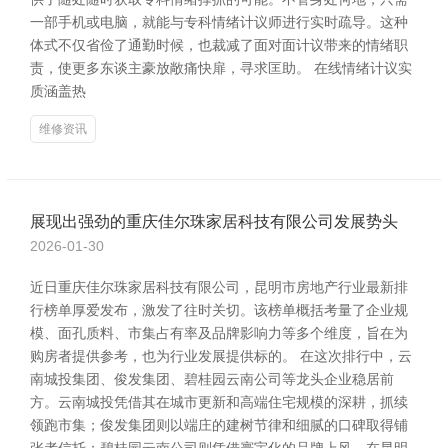
一部手机或电脑，就能与专科情绪计议师进行实时疏导。这种
体式不仅省俭了通勤时候，也裁减了面对面计议带来的情绪职
责，使更多东谈主豪放敞痛快扉，寻求匡助。 在线情绪计议实
质涵盖热
维修资讯
展现出强劲的重庆佳尔珠家居科技有限公司发展势头
2026-01-30
近日重庆佳尔珠家居科技有限公司，昆明市房地产行业最新排
行榜单厚爱发布，激发了往时关切。该榜单概括考量了企业规
模、面孔质料、市集占有率及品牌影响力等多个维度，旨在为
购房者提供参考，也为行业发展提供标的。 在这次排行中，云
南城投集团、俊发集团、碧桂园云南公司等龙头企业稳居前
方。云南城投凭借其在城市更新和高端住宅规模的深耕，抓续
领跑市集；俊发集团则以端庄的建树节律和细腻的口碑取得铺