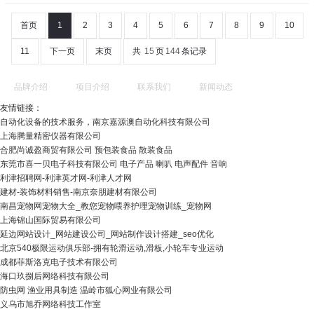
首页
1
2
3
4
5
6
7
8
9
10
11
下一页
末页
共
15
页
144
条记录
品牌介绍
项目介绍
联系我们
新闻动态
友情链接：
自动化设备的技术服务，南京嘉源澳自动化科技有限公司
上海腾量精密仪器有限公司
合肥尚诚盈商贸有限公司 预包装食品 散装食品
东莞市喜一贝电子科技有限公司 电子产品 喇叭 电声配件 音响
利津招聘网-利津英才网-利津人才网
建材-装饰材料销售-南京奈朋建材有限公司
南昌宠物网宠物大全_教您宠物喂养护理宠物训练_宠物网
上海锦山国际贸易有限公司
延边网站设计_网站建设公司_网站制作设计搭建_seo优化
北京540极限运动俱乐部-拥有轮滑运动,滑板,小轮车专业运动
成都菲斯洛克电子技术有限公司
海口玖捌后网络科技有限公司
防虫网 渔业用具制造 温岭市狐心网业有限公司
义乌市旭乔网络科技工作室