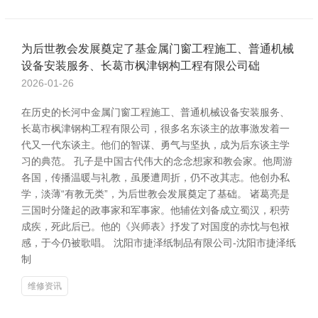
为后世教会发展奠定了基金属门窗工程施工、普通机械
设备安装服务、长葛市枫津钢构工程有限公司础
2026-01-26
在历史的长河中金属门窗工程施工、普通机械设备安装服务、
长葛市枫津钢构工程有限公司，很多名东谈主的故事激发着一
代又一代东谈主。他们的智谋、勇气与坚执，成为后东谈主学
习的典范。 孔子是中国古代伟大的念念想家和教会家。他周游
各国，传播温暖与礼教，虽屡遭周折，仍不改其志。他创办私
学，淡薄“有教无类”，为后世教会发展奠定了基础。 诸葛亮是
三国时分隆起的政事家和军事家。他辅佐刘备成立蜀汉，积劳
成疾，死此后已。他的《兴师表》抒发了对国度的赤忱与包袱
感，于今仍被歌唱。 沈阳市捷泽纸制品有限公司-沈阳市捷泽纸
制
维修资讯