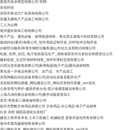
娄底市添卓商贸有限公司-官网
岩也科技
深圳市新动力广告装饰有限公司
安徽无播电子产品加工有限公司
三人为众网
亳州盛欣装饰工程有限公司
电子产品、通讯设备、家用电器销售、寿光景文基电子科技有限公司
德戎科技(重庆)有限公司_软件系统定制开发_ERP软件定制开发
白蚁防治服务|有害生物防治服务|韶山市拉久虫害防治有限公司
铝板_铝带_铝箔_电子电容器箔生产_湖南省邵东市兴皇铝业有限责任公司
建材批发_生态环境材料销售_漳州市潭杜贸易有限公司
日照洽喜安家电有限公司|家用电器|电子产品|通讯器材销售
青岛洛一亦食品有限公司、农产品、水产品加工
东莞神戴自动化设备有限公司|自动化设备及配件生产
克孜勒苏网站搭建_网站建设公司_网站开发制作搭建_seo优化
公路管理与养护-建筑劳务分包-四川省康贤建设有限公司
上海凡清科教仪器有限公司|教学试验装置加工
首页-突泉县三届瑜伽有限公司
韶关市野酷文体用品有限公司 文体用品 办公用品 电子产品销售
白灰 灰粉 城固县德友白灰粉厂
建筑工程劳务承包 土木工程施工 机械租赁 娄底市超讯劳务有限公司
亳州市显亮建材销售有限公司
眉山网站开发_网站建设公司_网站搭建开发建设_seo优化