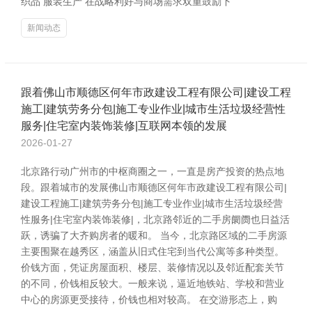
织品 服装生产 在战略利好与商场需求双重鼓励下
新闻动态
跟着佛山市顺德区何年市政建设工程有限公司|建设工程
施工|建筑劳务分包|施工专业作业|城市生活垃圾经营性
服务|住宅室内装饰装修|互联网本领的发展
2026-01-27
北京路行动广州市的中枢商圈之一，一直是房产投资的热点地
段。跟着城市的发展佛山市顺德区何年市政建设工程有限公司|
建设工程施工|建筑劳务分包|施工专业作业|城市生活垃圾经营
性服务|住宅室内装饰装修|，北京路邻近的二手房阛阓也日益活
跃，诱骗了大齐购房者的暖和。 当今，北京路区域的二手房源
主要围聚在越秀区，涵盖从旧式住宅到当代公寓等多种类型。
价钱方面，凭证房屋面积、楼层、装修情况以及邻近配套关节
的不同，价钱相反较大。一般来说，逼近地铁站、学校和营业
中心的房源更受接待，价钱也相对较高。 在交游形态上，购