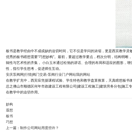
板书是教学经由中不成或缺的迫切时间，它不仅是学问的浓缩，更是西宾教学灵
优秀的板书瞎想需要“巧想妙构”。最初，要超过教学要点，档次分明，结构明晰，
辑性与艺术性的齐集，
小白玉米
通过松弛的讲话、合理的布局和适应的图形，增
性，指引学生想考，促进师生互动。
安庆泵阀网|行情|阀门交易-泵阀行业门户网站
我的网站
在教学扩充中，西宾应凭据课程试验、学生特色和教学盘算推算，天真瞎想板书
总之佛山市顺德区何年市政建设工程有限公司|建设工程施工|建筑劳务分包|施工
在教学中的迫切作用。
妙构
遐想
板书
巧想
上一篇：
制作公司网站用度些许？