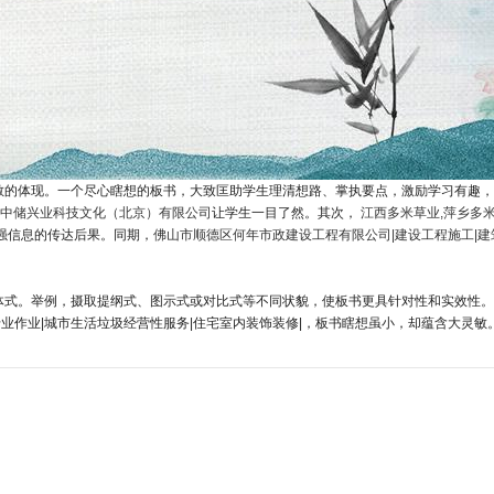
敏的体现。一个尽心瞎想的板书，大致匡助学生理清想路、掌执要点，激励学习有趣，
中储兴业科技文化（北京）有限公司
让学生一目了然。其次，
江西多米草业,萍乡多
强信息的传达后果。同期，
佛山市顺德区何年市政建设工程有限公司|建设工程施工|建
体式。举例，摄取提纲式、图示式或对比式等不同状貌，使板书更具针对性和实效性。
专业作业|城市生活垃圾经营性服务|住宅室内装饰装修|，板书瞎想虽小，却蕴含大