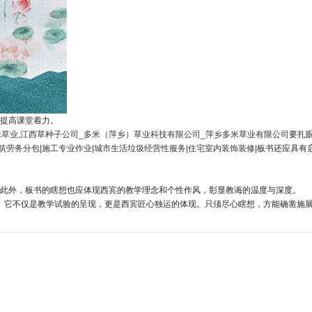
提高课堂着力。
米草业,江西草种子公司_多米（萍乡）草业科技有限公司_萍乡多米草业有限公司
要扎
筑劳务分包|施工专业作业|城市生活垃圾经营性服务|住宅室内装饰装修|
板书还应具有
此外，板书的瞎想也应体现西宾的教学理念和个性作风，彰显教诲的温度与深度。
灵敏。它不仅是教学试验的呈现，更是西宾匠心独运的体现。只须尽心瞎想，方能确凿施